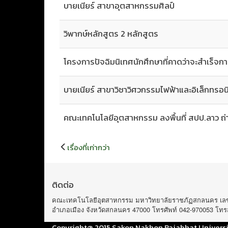
บายเนียร์ สาขาอุตสาหกรรมศิลป์
วิพากษ์หลักสูตร 2 หลักสูตร
โครงการปัจฉิมนิเทศนักศึกษาที่คาดว่าจะสำเร็จก
บายเนียร์ สาขาวิชาวิศวกรรมไฟฟ้าและอิเล็กทรอน
คณะเทคโนโลยีอุตสาหกรรม ลงพื้นที่ สปป.ลาว ถ
แนะแนว
เรื่องที่เก่ากว่า
เรื่อง
ติดต่อ
คณะเทคโนโลยีอุตสาหกรรม มหาวิทยาลัยราชภัฏสกลนคร เลขที่
อำเภอเมือง จังหวัดสกลนคร 47000 โทรศัพท์ 042-970053 โท
Copyright@ 2015 Sakon Nakhon Rajabhat Universi