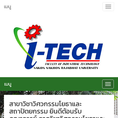
ข้าม
เมนู
Toggle
ไป
navigat
ยัง
เนื้อหา
เมนู
Toggle
navigat
สาขาวิชาวิศวกรรมโยธาและ
สถาปัตยกรรม ยินดีต้อนรับ