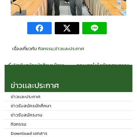
เรื่องเกี่ยวกับ
กิจกรรม
,
ข่าวเเละประกาศ
แนะแนว
เปิดรับสมัครนักศึกษา ปีการ
คณะเทคโนโลยีอุตสาหกรรม
เรื่อง
ศึกษา 2569
ลงพื้นที่ สปป.ลาว ถ่ายทอดองค์
ความรู้ด้านพลังงานสะอาด
ข่าวเเละประกาศ
ข่าวเเละประกาศ
ข่าวรับสมัครนักศึกษา
ข่าวรับสมัครงาน
กิจกรรม
Download เอกสาร